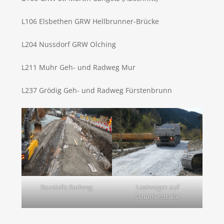
L106 Elsbethen GRW Hellbrunner-Brücke
L204 Nussdorf GRW Olching
L211 Muhr Geh- und Radweg Mur
L237 Grödig Geh- und Radweg Fürstenbrunn
Baustelle Radweg
Lastwagen auf
Schotterstraße