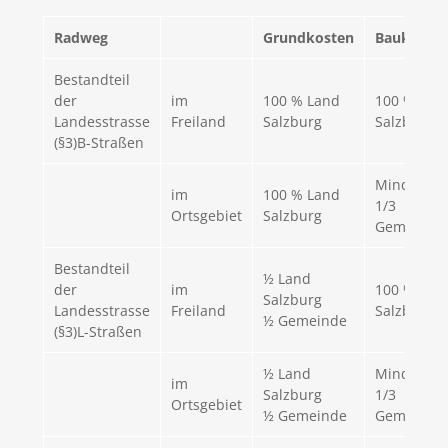
Radweg
Grundkosten
Baukoste
Bestandteil
der
im
100 % Land
100 % Lan
Landesstrasse
Freiland
Salzburg
Salzburg
(§3)B-Straßen
Mindesten
im
100 % Land
1/3
Ortsgebiet
Salzburg
Gemeinde
Bestandteil
½ Land
der
im
100 % Lan
Salzburg
Landesstrasse
Freiland
Salzburg
½ Gemeinde
(§3)L-Straßen
½ Land
Mindesten
im
Salzburg
1/3
Ortsgebiet
½ Gemeinde
Gemeinde