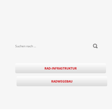
Suchen nach ...
submit
RAD-INFRASTRUKTUR
RADWEGEBAU