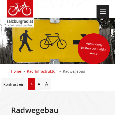
select-one
Anmeldung
kostenlose E-Bike
Kurse
Home
Rad-Infrastruktur
Radwegebau
A
A
A
Kontrast ein
Radwegebau