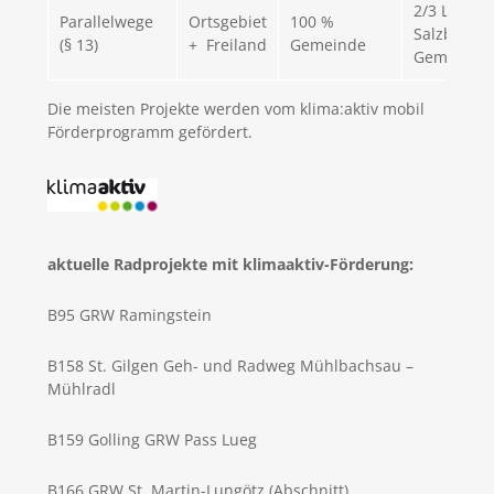
2/3 Land
Parallelwege
Ortsgebiet
100 %
Salzburg1/
(§ 13)
+ Freiland
Gemeinde
Gemeinde
Die meisten Projekte werden vom klima:aktiv mobil
Förderprogramm gefördert.
aktuelle Radprojekte mit klimaaktiv-Förderung:
B95 GRW Ramingstein
B158 St. Gilgen Geh- und Radweg Mühlbachsau –
Mühlradl
B159 Golling GRW Pass Lueg
B166 GRW St. Martin-Lungötz (Abschnitt)