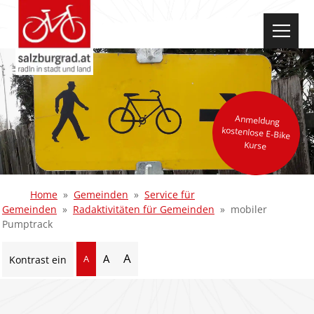
select-one
Anmeldung
kostenlose E-Bike
Kurse
Home
Gemeinden
Service für
Gemeinden
Radaktivitäten für Gemeinden
mobiler
Pumptrack
A
A
A
Kontrast ein