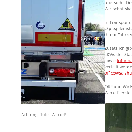
übersieht. De
Wirtschaftsk
In Transport
„Spiegeleinst
ihrem Fahrzeu
Zusätzlich gi
LKWs der Stad
sowie
Informa
verteilt werd
office@salzbu
ORF und Wirt
Winkel“ erstell
Achtung: Toter Winkel!