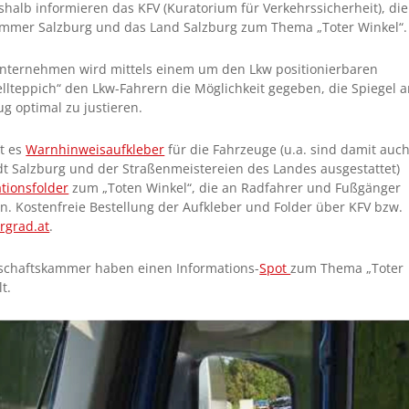
shalb informieren das KFV (Kuratorium für Verkehrssicherheit), die
ammer Salzburg und das Land Salzburg zum Thema „Toter Winkel“.
unternehmen wird mittels einem um den Lkw positionierbaren
ellteppich“ den Lkw-Fahrern die Möglichkeit gegeben, die Spiegel 
g optimal zu justieren.
bt es
Warnhinweisaufkleber
für die Fahrzeuge (u.a. sind damit auc
t Salzburg und der Straßenmeistereien des Landes ausgestattet)
tionsfolder
zum „Toten Winkel“, die an Radfahrer und Fußgänger
en. Kostenfreie Bestellung der Aufkleber und Folder über KFV bzw.
rgrad.at
.
schaftskammer haben einen Informations-
Spot
zum Thema „Toter
t.