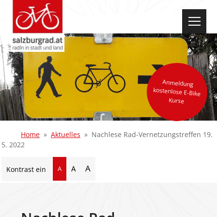
select-one
Anmeldung
kostenlose E-Bike
Kurse
Home
Aktuelles
Nachlese Rad-Vernetzungstreffen 19.
5. 2022
A
A
A
Kontrast ein