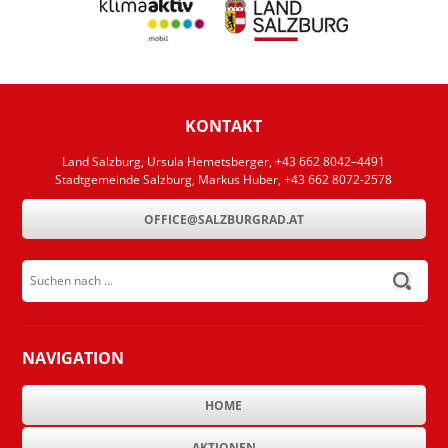
KONTAKT
Land Salzburg, Ursula Hemetsberger, +43 662 8042–4491
Stadtgemeinde Salzburg, Markus Huber, +43 662 8072-2578
OFFICE@SALZBURGRAD.AT
Suchen nach ...
submit
NAVIGATION
HOME
AKTIONEN