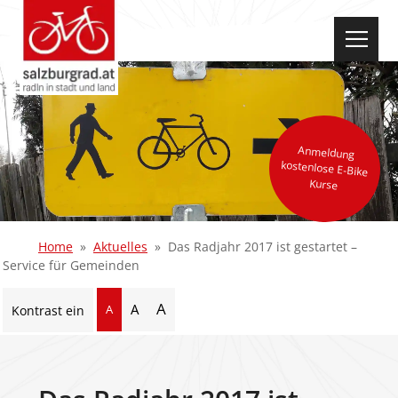
select-one
Anmeldung
kostenlose E-Bike
Kurse
Home
Aktuelles
Das Radjahr 2017 ist gestartet –
Service für Gemeinden
A
A
A
Kontrast ein