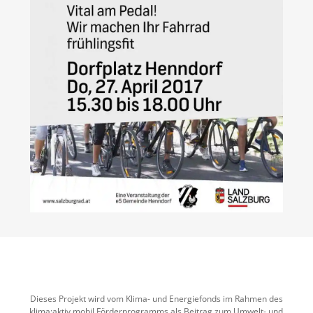
Dieses Projekt wird vom Klima- und Energiefonds im Rahmen des
klima:aktiv mobil Förderprogramms als Beitrag zum Umwelt- und