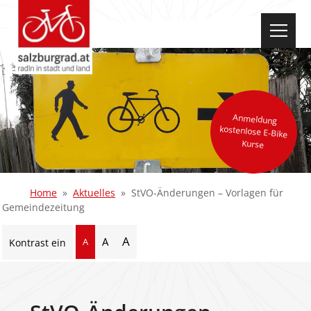
select-one
Anmeldung
kostenlose E-Bike
Kurse
Home
Aktuelles
StVO-Änderungen – Vorlagen für
Gemeindezeitung
A
A
A
Kontrast ein