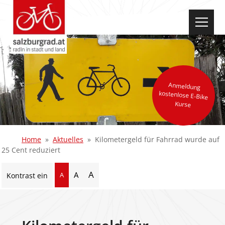
select-one
Anmeldung
kostenlose E-Bike
Kurse
Home
Aktuelles
Kilometergeld für Fahrrad wurde auf
25 Cent reduziert
A
A
A
Kontrast ein