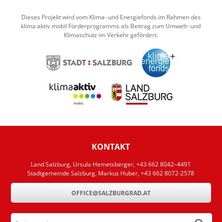
Dieses Projekt wird vom Klima- und Energiefonds im Rahmen des
klima:aktiv mobil Förderprogramms als Beitrag zum Umwelt- und
Klimaschutz im Verkehr gefördert.
KONTAKT
Land Salzburg, Ursula Hemetsberger, +43 662 8042–4491
Stadtgemeinde Salzburg, Markus Huber, +43 662 8072-2578
OFFICE@SALZBURGRAD.AT
Suchen nach ...
submit