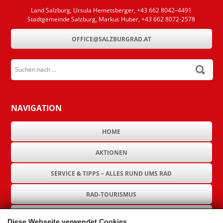
Land Salzburg, Ursula Hemetsberger, +43 662 8042–4491
Stadtgemeinde Salzburg, Markus Huber, +43 662 8072-2578
OFFICE@SALZBURGRAD.AT
Suchen nach ...
submit
NAVIGATION
HOME
AKTIONEN
SERVICE & TIPPS – ALLES RUND UMS RAD
RAD-TOURISMUS
RAD-INFRASTRUKTUR
Diese Webseite verwendet Cookies