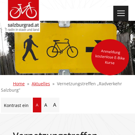
select-one
Anmeldung
kostenlose E-Bike
Kurse
Home
Aktuelles
Vernetzungstreffen „Radverkehr
Salzburg“
A
A
A
Kontrast ein