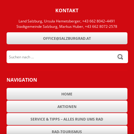
KONTAKT
Land Salzburg, Ursula Hemetsberger, +43 662 8042–4491
Stadtgemeinde Salzburg, Markus Huber, +43 662 8072-2578
OFFICE@SALZBURGRAD.AT
Suchen nach ...
submit
NAVIGATION
HOME
AKTIONEN
SERVICE & TIPPS – ALLES RUND UMS RAD
RAD-TOURISMUS