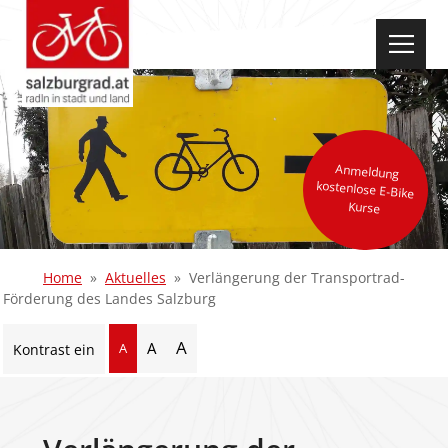
select-one
Anmeldung
kostenlose E-Bike
Kurse
Home
Aktuelles
Verlängerung der Transportrad-
Förderung des Landes Salzburg
A
A
A
Kontrast ein