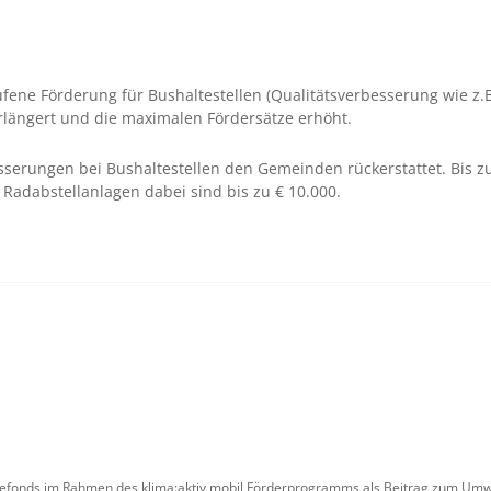
fene Förderung für Bushaltestellen (Qualitätsverbesserung wie z.
erlängert und die maximalen Fördersätze erhöht.
sserungen bei Bushaltestellen den Gemeinden rückerstattet. Bis z
adabstellanlagen dabei sind bis zu € 10.000.
iefonds im Rahmen des klima:aktiv mobil Förderprogramms als Beitrag zum Umwe