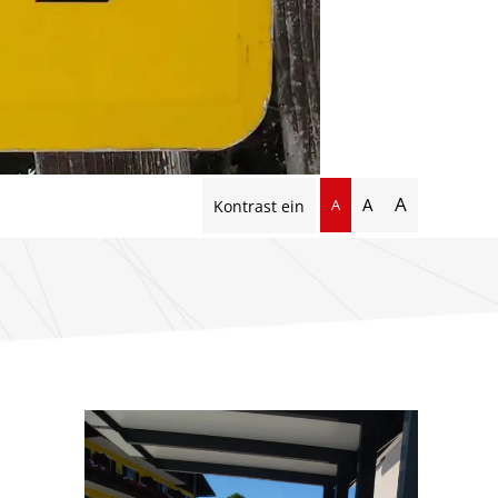
A
A
A
Kontrast ein