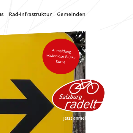
us
Rad-Infrastruktur
Gemeinden
Anmeldung
kostenlose E-Bike
Kurse