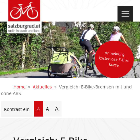
select-one
Anmeldung
kostenlose E-Bike
Kurse
Home
Aktuelles
Vergleich: E-Bike-Bremsen mit und
ohne ABS
A
A
A
Kontrast ein