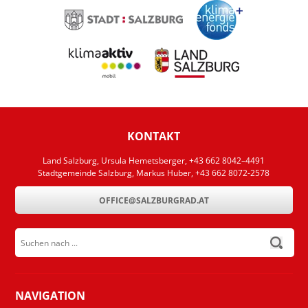
KONTAKT
Land Salzburg, Ursula Hemetsberger, +43 662 8042–4491
Stadtgemeinde Salzburg, Markus Huber, +43 662 8072-2578
OFFICE@SALZBURGRAD.AT
Suchen nach ...
submit
NAVIGATION