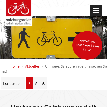
select-one
Anmeldung
kostenlose E-Bike
Kurse
Home
Aktuelles
Umfrage: Salzburg radelt – machen Si
mit!
A
A
A
Kontrast ein