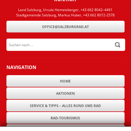
Land Salzburg, Ursula Hemetsberger, +43 662 8042–4491
Stadtgemeinde Salzburg, Markus Huber, +43 662 8072-2578
OFFICE@SALZBURGRAD.AT
Suchen nach ...
submit
NAVIGATION
HOME
AKTIONEN
SERVICE & TIPPS – ALLES RUND UMS RAD
RAD-TOURISMUS
RAD-INFRASTRUKTUR