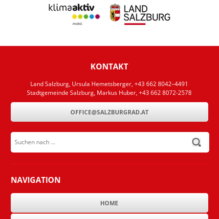
KONTAKT
Land Salzburg, Ursula Hemetsberger, +43 662 8042–4491
Stadtgemeinde Salzburg, Markus Huber, +43 662 8072-2578
OFFICE@SALZBURGRAD.AT
Suchen nach ...
submit
NAVIGATION
HOME