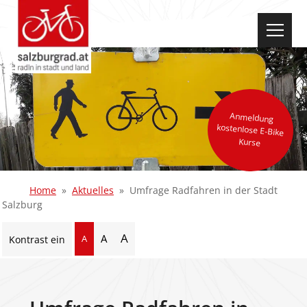
select-one
Anmeldung
kostenlose E-Bike
Kurse
Home
Aktuelles
Umfrage Radfahren in der Stadt
Salzburg
A
A
A
Kontrast ein