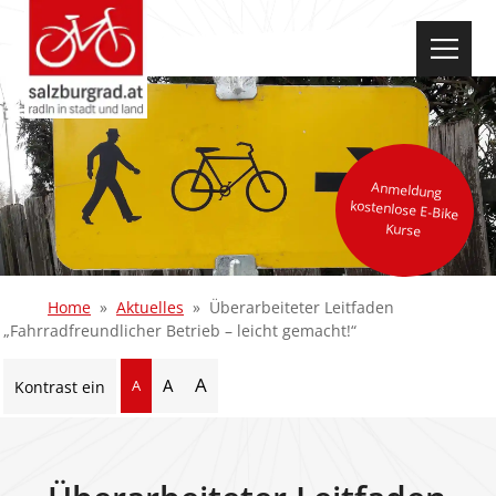
select-one
Anmeldung
kostenlose E-Bike
Kurse
Home
Aktuelles
Überarbeiteter Leitfaden
„Fahrradfreundlicher Betrieb – leicht gemacht!“
A
A
A
Kontrast ein