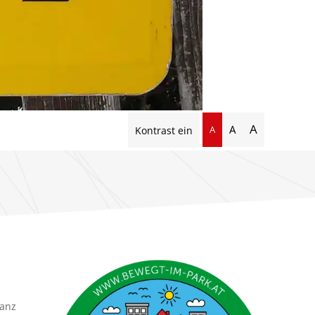
A
A
A
Kontrast ein
ganz