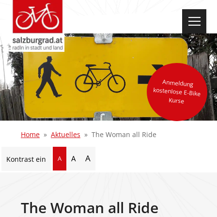
select-one
Anmeldung
kostenlose E-Bike
Kurse
Home
Aktuelles
The Woman all Ride
A
A
A
Kontrast ein
The Woman all Ride