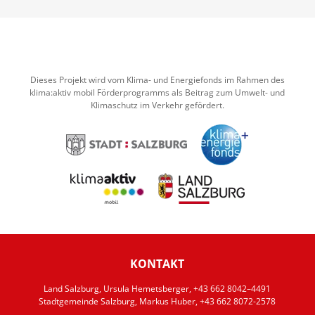
Dieses Projekt wird vom Klima- und Energiefonds im Rahmen des
klima:aktiv mobil Förderprogramms als Beitrag zum Umwelt- und
Klimaschutz im Verkehr gefördert.
KONTAKT
Land Salzburg, Ursula Hemetsberger, +43 662 8042–4491
Stadtgemeinde Salzburg, Markus Huber, +43 662 8072-2578