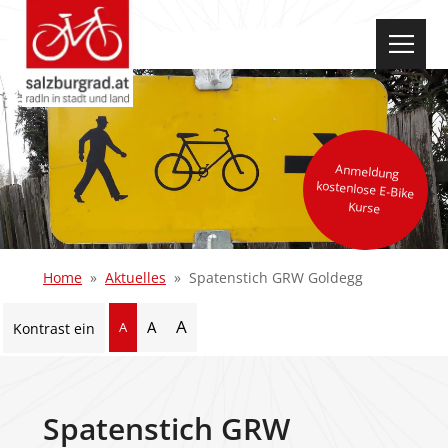
select-one
Anmeldung
kostenlose E-Bike
Kurse
Home
Aktuelles
Spatenstich GRW Goldegg
A
A
A
Kontrast ein
Spatenstich GRW