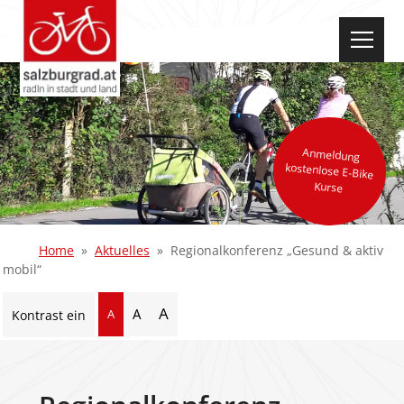
select-one
Anmeldung
kostenlose E-Bike
Kurse
Home
Aktuelles
Regionalkonferenz „Gesund & aktiv
mobil“
A
A
A
Kontrast ein