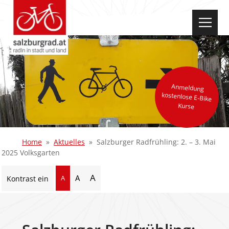
select-one
Anmeldung
kostenlose E-Bike
Kurse
Home
Aktuelles
Salzburger Radfrühling: 2. – 3. Mai
2025 Volksgarten
A
A
A
Kontrast ein