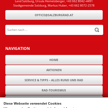
Land Salzburg, Ursula Hemetsberger, +43 662 8042–4491
Stadtgemeinde Salzburg, Markus Huber, +43 662 8072-2578
OFFICE@SALZBURGRAD.AT
Suchen nach ...
submit
NAVIGATION
HOME
AKTIONEN
SERVICE & TIPPS – ALLES RUND UMS RAD
RAD-TOURISMUS
RAD-INFRASTRUKTUR
Diese Webseite verwendet Cookies