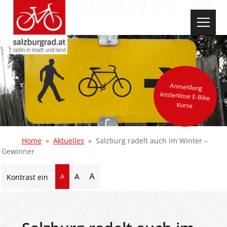
select-one
Anmeldung
kostenlose E-Bike
Kurse
Home
Aktuelles
Salzburg radelt auch im Winter –
Gewinner
A
A
A
Kontrast ein