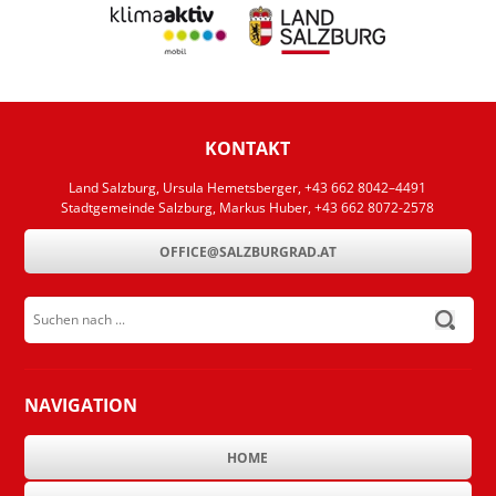
KONTAKT
Land Salzburg, Ursula Hemetsberger, +43 662 8042–4491
Stadtgemeinde Salzburg, Markus Huber, +43 662 8072-2578
OFFICE@SALZBURGRAD.AT
Suchen nach ...
submit
NAVIGATION
HOME