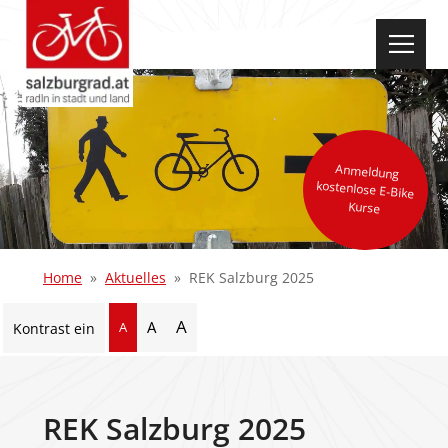
select-one
Anmeldung
kostenlose E-Bike
Kurse
Home
Aktuelles
REK Salzburg 2025
A
A
A
Kontrast ein
REK Salzburg 2025