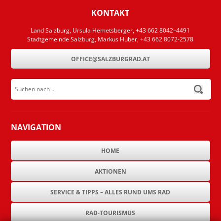
KONTAKT
Land Salzburg, Ursula Hemetsberger, +43 662 8042–4491
Stadtgemeinde Salzburg, Markus Huber, +43 662 8072-2578
OFFICE@SALZBURGRAD.AT
Suchen nach ...
submit
NAVIGATION
HOME
AKTIONEN
SERVICE & TIPPS – ALLES RUND UMS RAD
RAD-TOURISMUS