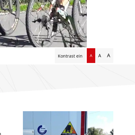
A
A
A
Kontrast ein
n