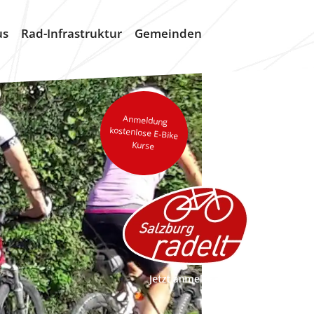
us
Rad-Infrastruktur
Gemeinden
Anmeldung
kostenlose E-Bike
Kurse