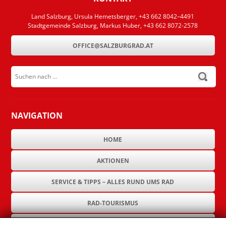
Land Salzburg, Ursula Hemetsberger, +43 662 8042–4491
Stadtgemeinde Salzburg, Markus Huber, +43 662 8072-2578
OFFICE@SALZBURGRAD.AT
Suchen nach ...
submit
NAVIGATION
HOME
AKTIONEN
SERVICE & TIPPS – ALLES RUND UMS RAD
RAD-TOURISMUS
RAD-INFRASTRUKTUR