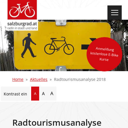
select-one
Anmeldung
kostenlose E-Bike
Kurse
Home
Aktuelles
Radtourismusanalyse 2018
A
A
A
Kontrast ein
Radtourismusanalyse