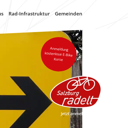
us
Rad-Infrastruktur
Gemeinden
Anmeldung
kostenlose E-Bike
Kurse