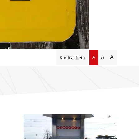
A
A
A
Kontrast ein