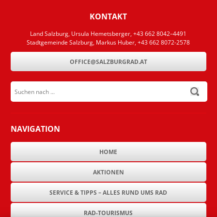
KONTAKT
Land Salzburg, Ursula Hemetsberger, +43 662 8042–4491
Stadtgemeinde Salzburg, Markus Huber, +43 662 8072-2578
OFFICE@SALZBURGRAD.AT
Suchen nach ...
submit
NAVIGATION
HOME
AKTIONEN
SERVICE & TIPPS – ALLES RUND UMS RAD
RAD-TOURISMUS