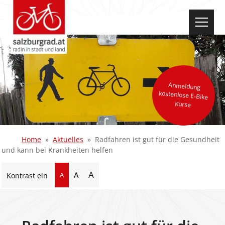
select-one
Anmeldung
kostenlose E-Bike
Kurse
Home
Aktuelles
Radfahren ist gut für die Gesundheit
und kann bei Krankheiten helfen
A
A
A
Kontrast ein