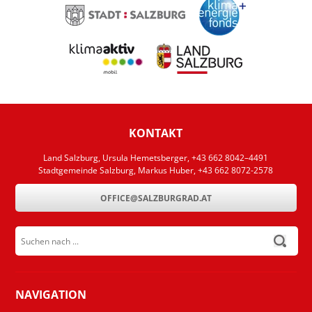
KONTAKT
Land Salzburg, Ursula Hemetsberger, +43 662 8042–4491
Stadtgemeinde Salzburg, Markus Huber, +43 662 8072-2578
OFFICE@SALZBURGRAD.AT
Suchen nach ...
submit
NAVIGATION