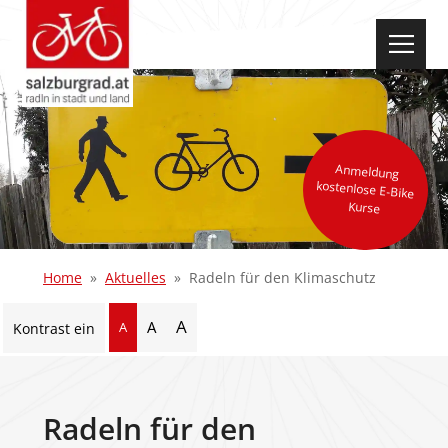
select-one
Anmeldung
kostenlose E-Bike
Kurse
Home
Aktuelles
Radeln für den Klimaschutz
A
A
A
Kontrast ein
Radeln für den