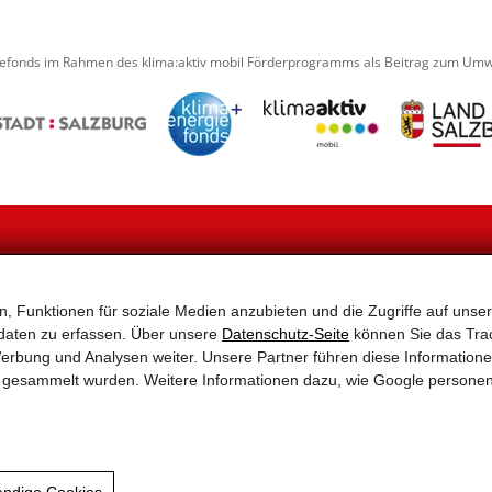
iefonds im Rahmen des klima:aktiv mobil Förderprogramms als Beitrag zum Umwe
NAVIGATION
, Funktionen für soziale Medien anzubieten und die Zugriffe auf unser
2–
Home
Aktuelles
Tragen Sie sich hier einfach
Aktionen
Partner
Wir informieren Sie gerne üb
daten zu erfassen. Über unsere
Datenschutz-Seite
können Sie das Trac
Service & Tipps – Alles rund
Links
erbung und Analysen weiter. Unsere Partner führen diese Information
ums Rad
Sitemap
Ihre Mailadresse wird nur
te gesammelt wurden. Weitere Informationen dazu, wie Google persone
Rad-Tourismus
Impressum & Datenschutz
Rad-Infrastruktur
Gemeinden
endige Cookies