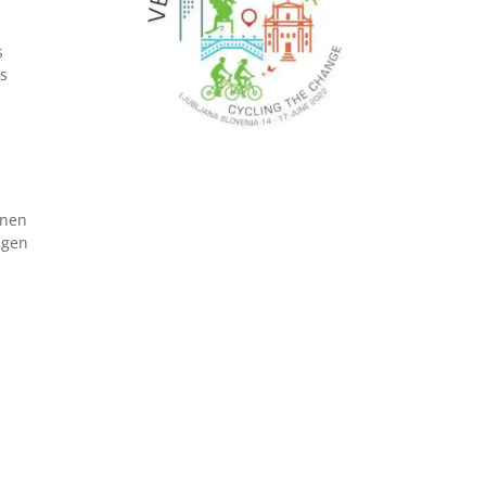
s
s
s
onen
ngen