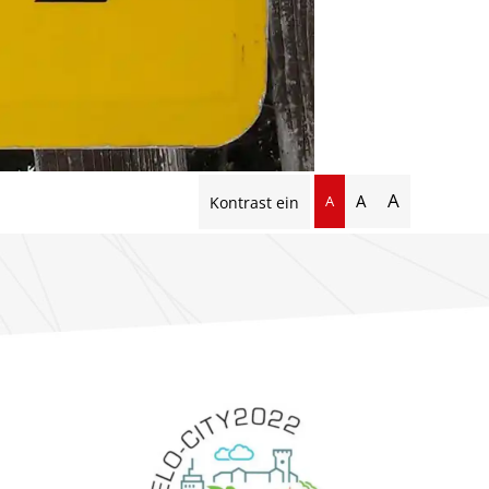
A
A
A
Kontrast ein