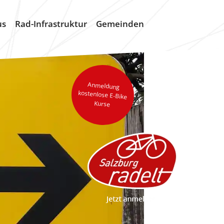
us
Rad-Infrastruktur
Gemeinden
Anmeldung
kostenlose E-Bike
Kurse