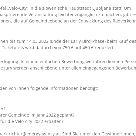
pfel „Velo-City“ in die slowenische Hauptstadt Ljubljana statt. Um
naspirierende Veranstaltung leichter zugänglich zu machen, gibt e
ersonen, die auf Gemeindeebene an der Entwicklung des Radverkehr
nen bis zum 14.03.2022 (Ende der Early-Bird-Phase) beim Kauf de
r Ticketpreis wird dadurch von 750 € auf 450 € reduziert.
 Verfügung. In einem einfachen Bewerbungsverfahren können Pers
ine Jury werden anschließend unter allen eingegangenen Bewerbu
en von Ihnen folgende Informationen benötigt:
er?
rer Gemeinde im Jahr 2022 geplant?
ür die Velo-city 2022 erhalten?
ark.richter@energyagency.at. Sind Sie unter den Gewinner:innen,