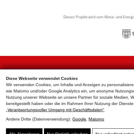
Dieses Projekt wird vom Klima- und Energ
KONTAKT
Diese Webseite verwendet Cookies
Wir verwenden Cookies, um Inhalte und Anzeigen zu personalisieren
Land Salzburg, Ursula Hemetsberger, +43 662 804
4491
wie Matomo und/oder Google Analytics ein, um anonyme Nutzungs
Stadtgemeinde Salzburg, Markus Huber, +43 662
Nutzung unserer Webseite an unsere Partner für soziale Medien, W
8072-2578
bereitgestellt haben oder die im Rahmen Ihrer Nutzung der Diens
office@salzburgrad.at
„Verantwortungsvoller Umgang mit Geschäftsdaten“
.
Andere Dritte (Datenverwendung):
Google
,
Matomo
Suchen nach ...
submit
Alle Akzeptieren
Nur Statistik erlauben
Nur unbedingt notw