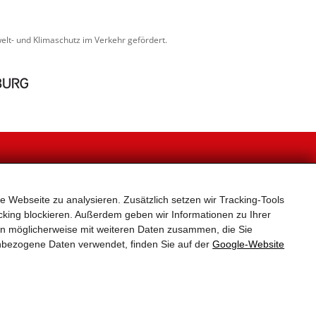
lt- und Klimaschutz im Verkehr gefördert.
NEWSLETTER
e Webseite zu analysieren. Zusätzlich setzen wir Tracking-Tools
, unverbindlich und kostenlos für den Newsletter ein.
er Neuerungen und Aktuelles zum Radfahren in Stadt
king blockieren. Außerdem geben wir Informationen zu Ihrer
und Land Salzburg.
en möglicherweise mit weiteren Daten zusammen, die Sie
 für die Versendung des Rad-Newsletters verwendet.
nbezogene Daten verwendet, finden Sie auf der
Google‑Website