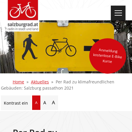
select-one
Anmeldung
kostenlose E-Bike
Kurse
Home
Aktuelles
Per Rad zu klimafreundlichen
Gebäuden: Salzburg passathon 2021
A
A
A
Kontrast ein