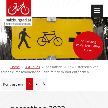
select-one
Anmeldung
kostenlose E-Bike
Kurse
Home
Aktuelles
passathon 2023 – Österreich von
seiner klimaschonenden Seite mit dem Rad entdecken
A
A
A
Kontrast ein