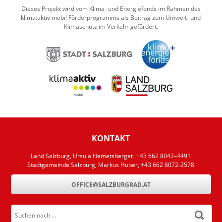
Dieses Projekt wird vom Klima- und Energiefonds im Rahmen des
klima:aktiv mobil Förderprogramms als Beitrag zum Umwelt- und
Klimaschutz im Verkehr gefördert.
KONTAKT
Land Salzburg, Ursula Hemetsberger, +43 662 8042–4491
Stadtgemeinde Salzburg, Markus Huber, +43 662 8072-2578
OFFICE@SALZBURGRAD.AT
Suchen nach ...
submit