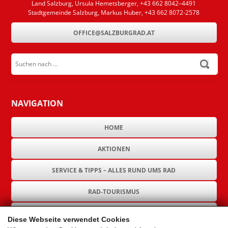
Land Salzburg, Ursula Hemetsberger, +43 662 8042–4491
Stadtgemeinde Salzburg, Markus Huber, +43 662 8072-2578
OFFICE@SALZBURGRAD.AT
Suchen nach ...
submit
NAVIGATION
HOME
AKTIONEN
SERVICE & TIPPS – ALLES RUND UMS RAD
RAD-TOURISMUS
RAD-INFRASTRUKTUR
Diese Webseite verwendet Cookies