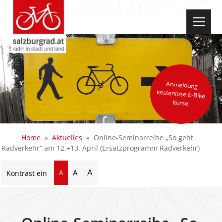
select-one
Anmeldung
kostenlose E-Bike
Kurse
Home
Aktuelles
Online-Seminarreihe „So geht
Radverkehr“ am 12.+13. April (Ersatzprogramm Radverkehr)
A
A
A
Kontrast ein