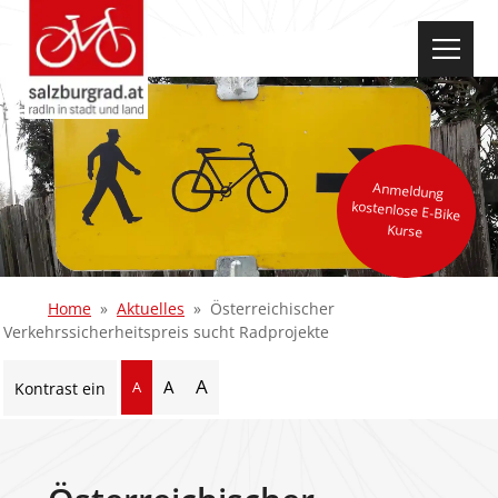
select-one
Anmeldung
kostenlose E-Bike
Kurse
Home
Aktuelles
Österreichischer
Verkehrssicherheitspreis sucht Radprojekte
A
A
A
Kontrast ein