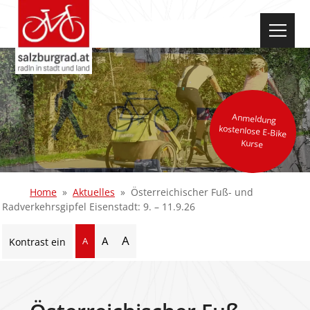
select-one
Anmeldung
kostenlose E-Bike
Kurse
Home
Aktuelles
Österreichischer Fuß- und
Radverkehrsgipfel Eisenstadt: 9. – 11.9.26
A
A
A
Kontrast ein