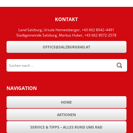
KONTAKT
Land Salzburg, Ursula Hemetsberger, +43 662 8042–4491
Stadtgemeinde Salzburg, Markus Huber, +43 662 8072-2578
OFFICE@SALZBURGRAD.AT
Suchen nach ...
submit
NAVIGATION
HOME
AKTIONEN
SERVICE & TIPPS – ALLES RUND UMS RAD