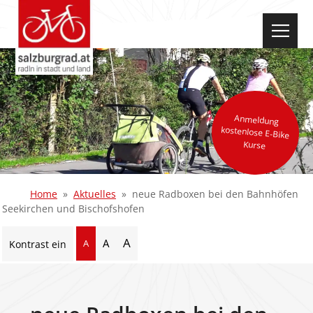
select-one
Anmeldung
kostenlose E-Bike
Kurse
Home
Aktuelles
neue Radboxen bei den Bahnhöfen
Seekirchen und Bischofshofen
A
A
A
Kontrast ein