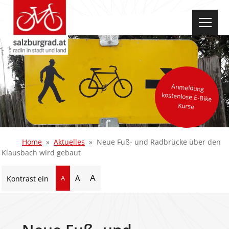
select-one
Anmeldung
kostenlose E-Bike
Kurse
Home
Aktuelles
Neue Fuß- und Radbrücke über den
Klausbach wird gebaut
A
A
A
Kontrast ein