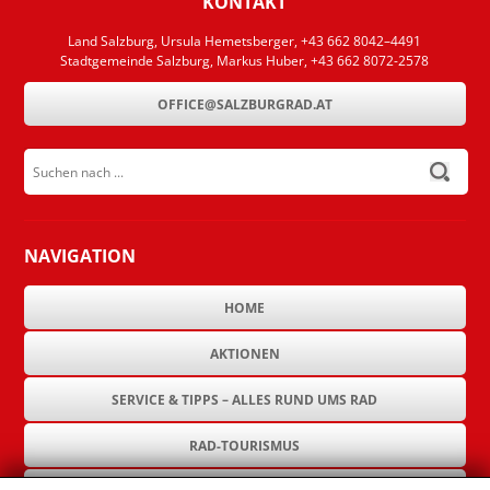
KONTAKT
Land Salzburg, Ursula Hemetsberger, +43 662 8042–4491
Stadtgemeinde Salzburg, Markus Huber, +43 662 8072-2578
OFFICE@SALZBURGRAD.AT
Suchen nach ...
submit
NAVIGATION
HOME
AKTIONEN
SERVICE & TIPPS – ALLES RUND UMS RAD
RAD-TOURISMUS