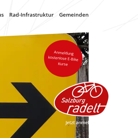
us
Rad-Infrastruktur
Gemeinden
Anmeldung
kostenlose E-Bike
Kurse