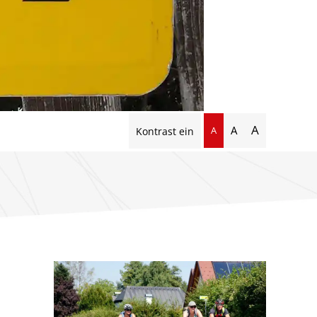
A
A
A
Kontrast ein