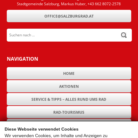
Stadtgemeinde Salzburg, Markus Huber, +43 662 8072-2578
OFFICE@SALZBURGRAD.AT
Suchen nach ...
submit
NAVIGATION
HOME
AKTIONEN
SERVICE & TIPPS – ALLES RUND UMS RAD
RAD-TOURISMUS
RAD-INFRASTRUKTUR
Diese Webseite verwendet Cookies
Wir verwenden Cookies, um Inhalte und Anzeigen zu