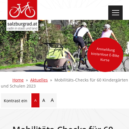
select-one
Anmeldung
kostenlose E-Bike
Kurse
Home
Aktuelles
Mobilitäts-Checks für 60 Kindergärten
und Schulen 2023
A
A
A
Kontrast ein