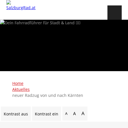
Home
Aktuelles
neuer Radzug von und nach Kärnten
A
A
A
Kontrast aus
Kontrast ein