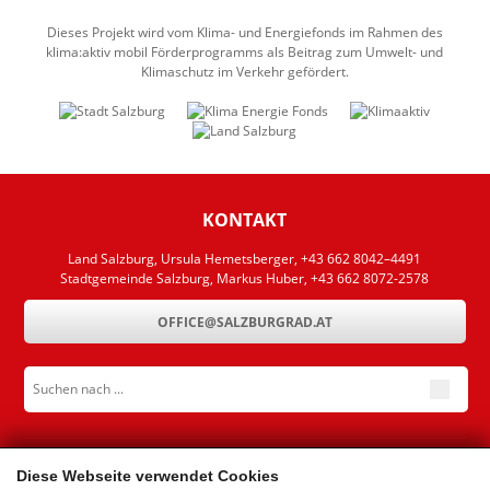
Dieses Projekt wird vom Klima- und Energiefonds im Rahmen des
klima:aktiv mobil Förderprogramms als Beitrag zum Umwelt- und
Klimaschutz im Verkehr gefördert.
KONTAKT
Land Salzburg, Ursula Hemetsberger, +43 662 8042–4491
Stadtgemeinde Salzburg, Markus Huber, +43 662 8072-2578
OFFICE@SALZBURGRAD.AT
Suchen nach ...
submit
NAVIGATION
Diese Webseite verwendet Cookies