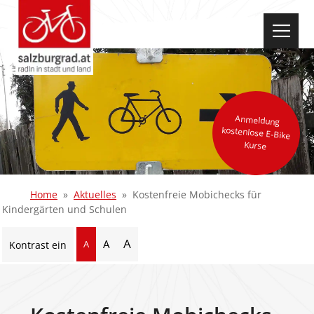
select-one
Anmeldung
kostenlose E-Bike
Kurse
Home
Aktuelles
Kostenfreie Mobichecks für
Kindergärten und Schulen
A
A
A
Kontrast ein