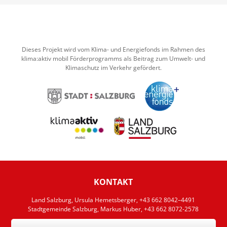
Dieses Projekt wird vom Klima- und Energiefonds im Rahmen des
klima:aktiv mobil Förderprogramms als Beitrag zum Umwelt- und
Klimaschutz im Verkehr gefördert.
KONTAKT
Land Salzburg, Ursula Hemetsberger, +43 662 8042–4491
Stadtgemeinde Salzburg, Markus Huber, +43 662 8072-2578