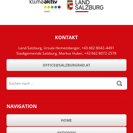
KONTAKT
Land Salzburg, Ursula Hemetsberger, +43 662 8042–4491
Stadtgemeinde Salzburg, Markus Huber, +43 662 8072-2578
OFFICE@SALZBURGRAD.AT
Suchen nach ...
submit
NAVIGATION
HOME
AKTIONEN