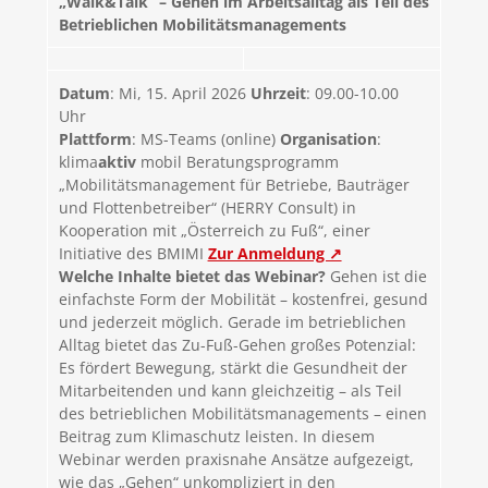
„Walk&Talk“ – Gehen im Arbeitsalltag als Teil des
Betrieblichen Mobilitätsmanagements
Datum
: Mi, 15. April 2026
Uhrzeit
: 09.00-10.00
Uhr
Plattform
: MS-Teams (online)
Organisation
:
klima
aktiv
mobil Beratungsprogramm
„Mobilitätsmanagement für Betriebe, Bauträger
und Flottenbetreiber“ (HERRY Consult) in
Kooperation mit „Österreich zu Fuß“, einer
Initiative des BMIMI
Zur Anmeldung ↗
Welche Inhalte bietet das Webinar?
Gehen ist die
einfachste Form der Mobilität – kostenfrei, gesund
und jederzeit möglich. Gerade im betrieblichen
Alltag bietet das Zu-Fuß-Gehen großes Potenzial:
Es fördert Bewegung, stärkt die Gesundheit der
Mitarbeitenden und kann gleichzeitig – als Teil
des betrieblichen Mobilitätsmanagements – einen
Beitrag zum Klimaschutz leisten. In diesem
Webinar werden praxisnahe Ansätze aufgezeigt,
wie das „Gehen“ unkompliziert in den