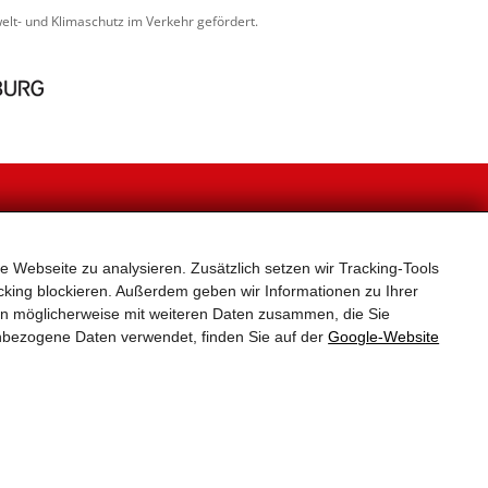
lt- und Klimaschutz im Verkehr gefördert.
NEWSLETTER
e Webseite zu analysieren. Zusätzlich setzen wir Tracking-Tools
, unverbindlich und kostenlos für den Newsletter ein.
er Neuerungen und Aktuelles zum Radfahren in Stadt
king blockieren. Außerdem geben wir Informationen zu Ihrer
und Land Salzburg.
en möglicherweise mit weiteren Daten zusammen, die Sie
 für die Versendung des Rad-Newsletters verwendet.
nbezogene Daten verwendet, finden Sie auf der
Google‑Website