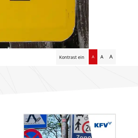
A
A
A
Kontrast ein