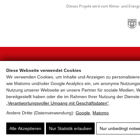
Dieses Projekt wird vom Klima- und Energ
KONTAKT
Diese Webseite verwendet Cookies
Wir verwenden Cookies, um Inhalte und Anzeigen zu personalisieren
Land Salzburg, Ursula Hemetsberger, +43 662 804
4491
wie Matomo und/oder Google Analytics ein, um anonyme Nutzungs
Stadtgemeinde Salzburg, Markus Huber, +43 662
Nutzung unserer Webseite an unsere Partner für soziale Medien, W
8072-2578
bereitgestellt haben oder die im Rahmen Ihrer Nutzung der Diens
office@salzburgrad.at
„Verantwortungsvoller Umgang mit Geschäftsdaten“
.
Andere Dritte (Datenverwendung):
Google
,
Matomo
Suchen nach ...
submit
Alle Akzeptieren
Nur Statistik erlauben
Nur unbedingt notw