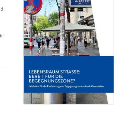
nd
ie