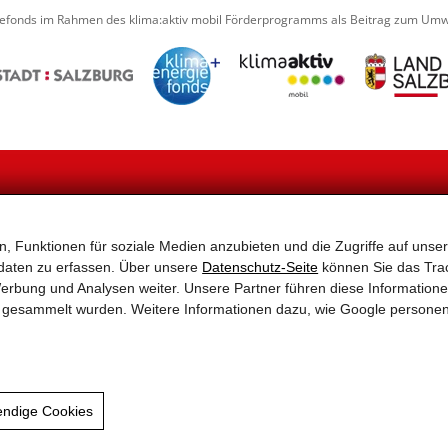
iefonds im Rahmen des klima:aktiv mobil Förderprogramms als Beitrag zum Umwe
NAVIGATION
, Funktionen für soziale Medien anzubieten und die Zugriffe auf unser
2–
Home
Aktuelles
Tragen Sie sich hier einfach
Aktionen
Partner
Wir informieren Sie gerne üb
daten zu erfassen. Über unsere
Datenschutz-Seite
können Sie das Trac
Service & Tipps – Alles rund
Links
erbung und Analysen weiter. Unsere Partner führen diese Information
ums Rad
Sitemap
Ihre Mailadresse wird nur
te gesammelt wurden. Weitere Informationen dazu, wie Google persone
Rad-Tourismus
Impressum & Datenschutz
Rad-Infrastruktur
Gemeinden
endige Cookies