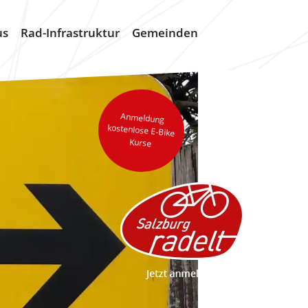
us
Rad-Infrastruktur
Gemeinden
Anmeldung
kostenlose E-Bike
Kurse