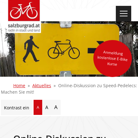
select-one
Anmeldung
kostenlose E-Bike
Kurse
Home
Aktuelles
Online-Diskussion zu Speed-Pedelecs:
Machen Sie mit!
A
A
A
Kontrast ein