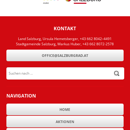
KONTAKT
Land Salzburg, Ursula Hemetsberger, +43 662 8042–4491
Stadtgemeinde Salzburg, Markus Huber, +43 662 8072-2578
OFFICE@SALZBURGRAD.AT
Suchen nach ...
submit
NAVIGATION
HOME
AKTIONEN