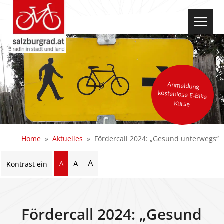
select-one
Anmeldung
kostenlose E-Bike
Kurse
Home
Aktuelles
Fördercall 2024: „Gesund unterwegs“
A
A
A
Kontrast ein
Fördercall 2024: „Gesund