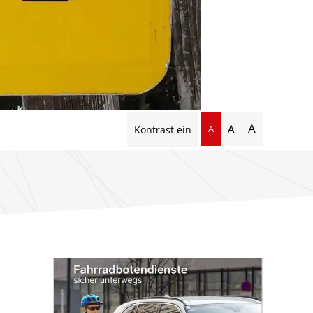
A
A
A
Kontrast ein