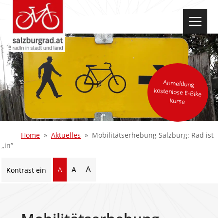
select-one
Anmeldung
kostenlose E-Bike
Kurse
Home
Aktuelles
Mobilitätserhebung Salzburg: Rad ist
„in“
A
A
A
Kontrast ein