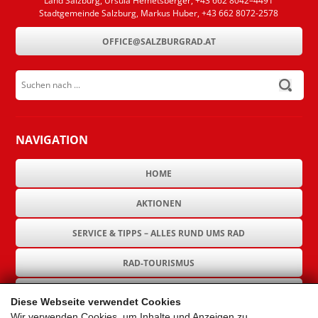
Land Salzburg, Ursula Hemetsberger, +43 662 8042–4491
Stadtgemeinde Salzburg, Markus Huber, +43 662 8072-2578
OFFICE@SALZBURGRAD.AT
Suchen nach ...
submit
NAVIGATION
HOME
AKTIONEN
SERVICE & TIPPS – ALLES RUND UMS RAD
RAD-TOURISMUS
RAD-INFRASTRUKTUR
Diese Webseite verwendet Cookies
Wir verwenden Cookies, um Inhalte und Anzeigen zu