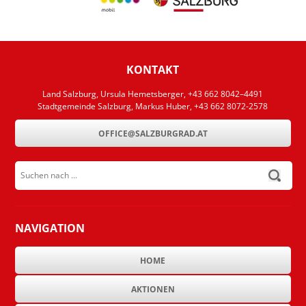
KONTAKT
Land Salzburg, Ursula Hemetsberger, +43 662 8042–4491
Stadtgemeinde Salzburg, Markus Huber, +43 662 8072-2578
OFFICE@SALZBURGRAD.AT
Suchen nach ...
submit
NAVIGATION
HOME
AKTIONEN