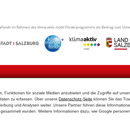
iefonds im Rahmen des klima:aktiv mobil Förderprogramms als Beitrag zum Umwe
NAVIGATION
, Funktionen für soziale Medien anzubieten und die Zugriffe auf unser
2–
Home
Aktuelles
Tragen Sie sich hier einfach
Aktionen
Partner
Wir informieren Sie gerne üb
daten zu erfassen. Über unsere
Datenschutz-Seite
können Sie das Trac
Service & Tipps – Alles rund
Links
erbung und Analysen weiter. Unsere Partner führen diese Information
ums Rad
Sitemap
Ihre Mailadresse wird nur
te gesammelt wurden. Weitere Informationen dazu, wie Google persone
Rad-Tourismus
Impressum & Datenschutz
Rad-Infrastruktur
Gemeinden