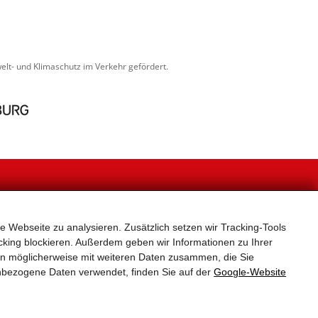
lt- und Klimaschutz im Verkehr gefördert.
NEWSLETTER
e Webseite zu analysieren. Zusätzlich setzen wir Tracking-Tools
, unverbindlich und kostenlos für den Newsletter ein.
er Neuerungen und Aktuelles zum Radfahren in Stadt
king blockieren. Außerdem geben wir Informationen zu Ihrer
und Land Salzburg.
en möglicherweise mit weiteren Daten zusammen, die Sie
 für die Versendung des Rad-Newsletters verwendet.
nbezogene Daten verwendet, finden Sie auf der
Google‑Website